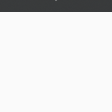
UNSER LIEFERPROGRAMM
Produktbereiche im
Überblick
Von Wälzlagern über Dichtungstechnik bis zu Keilriemen –
alles aus einer Hand, ab Lager lieferbar.
Wälzlager
Rillen-, Schräg-, Pendel- & Zylinderrollenlager
führender Hersteller.