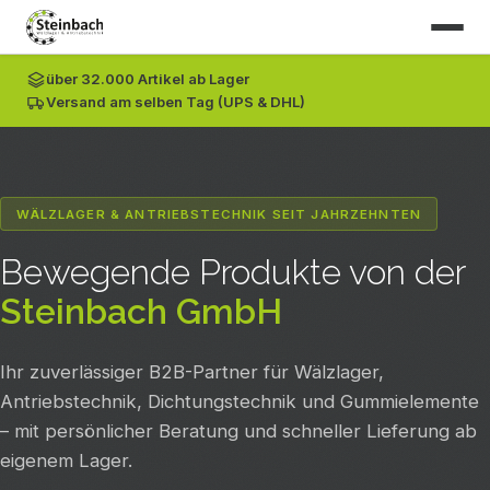
+49 (0) 7153 61060-0
info@steinbach-kugellager.de
über 32.000 Artikel ab Lager
Start
Versand am selben Tag (UPS & DHL)
Produkte
Leistungen
WÄLZLAGER & ANTRIEBSTECHNIK SEIT JAHRZEHNTEN
News
Bewegende Produkte von der
Steinbach GmbH
Unternehmen
Ihr zuverlässiger B2B-Partner für Wälzlager,
Kontakt
Antriebstechnik, Dichtungstechnik und Gummielemente
Webshop