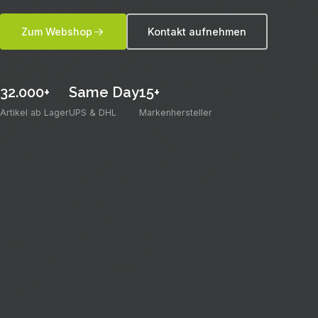
– mit persönlicher Beratung und schneller Lieferung ab
eigenem Lager.
Zum Webshop
Kontakt aufnehmen
32.000+
Same Day
15+
Artikel ab Lager
UPS & DHL
Markenhersteller