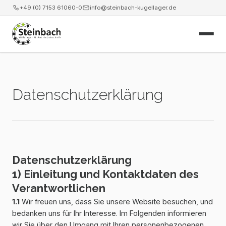
+49 (0) 7153 61060-0
info@steinbach-kugellager.de
Start
Datenschutzerklärung
Produkte
Leistungen
News
Datenschutzerklärung
1) Einleitung und Kontaktdaten des
Unternehmen
Verantwortlichen
Kontakt
1.1
Wir freuen uns, dass Sie unsere Website besuchen, und
bedanken uns für Ihr Interesse. Im Folgenden informieren
Webshop
wir Sie über den Umgang mit Ihren personenbezogenen