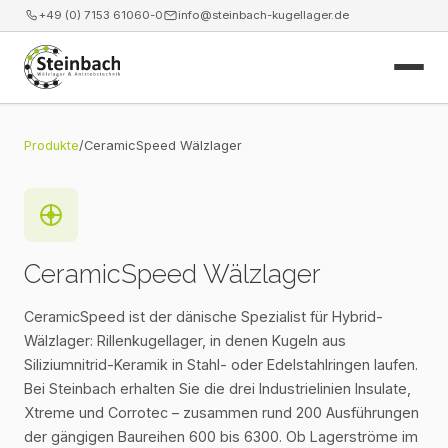
+49 (0) 7153 61060-0
info@steinbach-kugellager.de
Start
Produkte
/
CeramicSpeed Wälzlager
Produkte
Leistungen
CeramicSpeed Wälzlager
News
CeramicSpeed ist der dänische Spezialist für Hybrid-
Wälzlager: Rillenkugellager, in denen Kugeln aus
Unternehmen
Siliziumnitrid-Keramik in Stahl- oder Edelstahlringen laufen.
Bei Steinbach erhalten Sie die drei Industrielinien Insulate,
Kontakt
Xtreme und Corrotec – zusammen rund 200 Ausführungen
der gängigen Baureihen 600 bis 6300. Ob Lagerströme im
Webshop