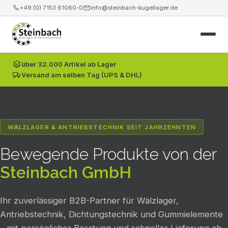
+49 (0) 7153 61060-0
info@steinbach-kugellager.de
über 32.000 Artikel ab Lager
Start
Versand am selben Tag (UPS & DHL)
Produkte
Leistungen
WÄLZLAGER & ANTRIEBSTECHNIK SEIT JAHRZEHNTEN
News
Bewegende Produkte von der
Steinbach GmbH
Unternehmen
Ihr zuverlässiger B2B-Partner für Wälzlager,
Kontakt
Antriebstechnik, Dichtungstechnik und Gummielemente
Webshop