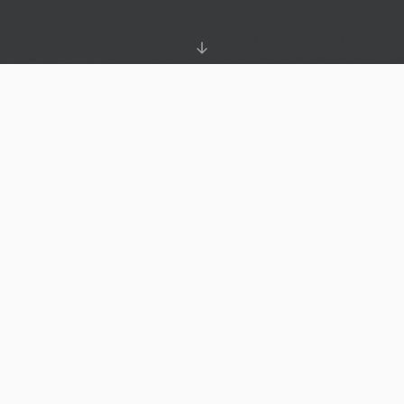
UNSER LIEFERPROGRAMM
Produktbereiche im
Überblick
Von Wälzlagern über Dichtungstechnik bis zu Keilriemen –
alles aus einer Hand, ab Lager lieferbar.
Wälzlager
Rillen-, Schräg-, Pendel- & Zylinderrollenlager
führender Hersteller.