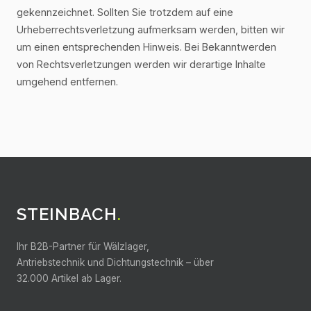
gekennzeichnet. Sollten Sie trotzdem auf eine
Urheberrechtsverletzung aufmerksam werden, bitten wir
um einen entsprechenden Hinweis. Bei Bekanntwerden
von Rechtsverletzungen werden wir derartige Inhalte
umgehend entfernen.
STEINBACH
.
Ihr B2B-Partner für Wälzlager,
Antriebstechnik und Dichtungstechnik –
über
32.000
Artikel ab Lager.