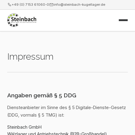
+49 (0) 7153 61060-0
info@steinbach-kugellager.de
Start
Impressum
Produkte
Leistungen
News
Angaben gemäß § 5 DDG
Unternehmen
Diensteanbieter im Sinne des § 5 Digitale-Dienste-Gesetz
(DDG, vormals § 5 TMG) ist:
Kontakt
Steinbach GmbH
Webshop
Wälzlager und Antriebstechnik (B2B-Großhandel)