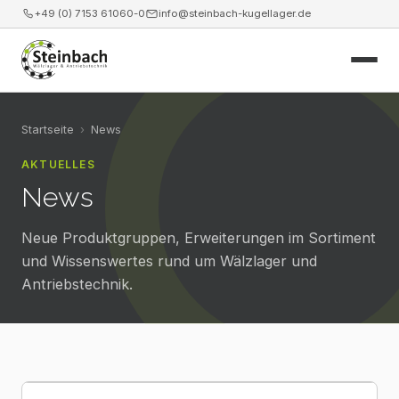
+49 (0) 7153 61060-0
info@steinbach-kugellager.de
Start
Startseite
›
News
AKTUELLES
Produkte
News
Leistungen
Neue Produktgruppen, Erweiterungen im Sortiment
News
und Wissenswertes rund um Wälzlager und
Antriebstechnik.
Unternehmen
Kontakt
Webshop