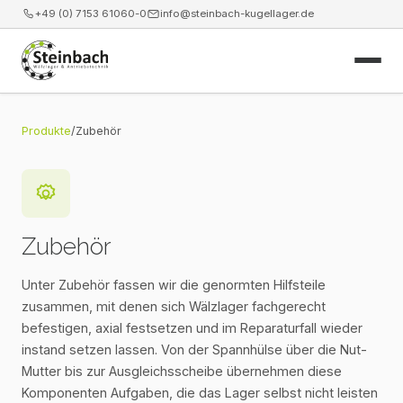
+49 (0) 7153 61060-0
info@steinbach-kugellager.de
Start
Produkte
/
Zubehör
Produkte
Leistungen
Zubehör
News
Unter Zubehör fassen wir die genormten Hilfsteile
zusammen, mit denen sich Wälzlager fachgerecht
Unternehmen
befestigen, axial festsetzen und im Reparaturfall wieder
instand setzen lassen. Von der Spannhülse über die Nut-
Kontakt
Mutter bis zur Ausgleichsscheibe übernehmen diese
Komponenten Aufgaben, die das Lager selbst nicht leisten
Webshop