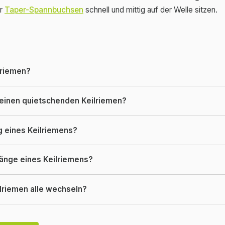
er
Taper-Spannbuchsen
schnell und mittig auf der Welle sitzen.
lriemen?
n einen quietschenden Keilriemen?
g eines Keilriemens?
Länge eines Keilriemens?
lriemen alle wechseln?