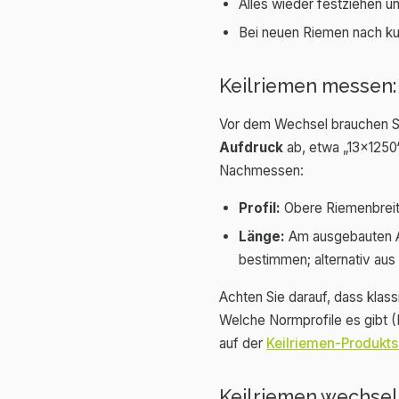
Alles wieder festziehen un
Bei neuen Riemen nach kur
Keilriemen messen:
Vor dem Wechsel brauchen Si
Aufdruck
ab, etwa „13x1250“ 
Nachmessen:
Profil:
Obere Riemenbreite
Länge:
Am ausgebauten A
bestimmen; alternativ au
Achten Sie darauf, dass klas
Welche Normprofile es gibt (
auf der
Keilriemen-Produkts
Keilriemen wechseln: