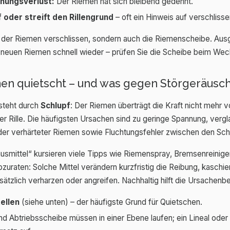
nungsverlust:
Der Riemen hat sich bleibend gedehnt.
f oder streift den Rillengrund
– oft ein Hinweis auf verschlisse
lein der Riemen verschlissen, sondern auch die Riemenscheibe. Au
en neuen Riemen schnell wieder – prüfen Sie die Scheibe beim Wec
en quietscht – und was gegen Störgeräusche
steht durch
Schlupf
: Der Riemen überträgt die Kraft nicht mehr vo
 der Rille. Die häufigsten Ursachen sind zu geringe Spannung, vergl
der verhärteter Riemen sowie Fluchtungsfehler zwischen den Sch
ausmittel“ kursieren viele Tipps wie Riemenspray, Bremsenreinige
abzuraten: Solche Mittel verändern kurzfristig die Reibung, kasch
sätzlich verharzen oder angreifen. Nachhaltig hilft die Ursachen
ellen
(siehe unten) – der häufigste Grund für Quietschen.
d Abtriebsscheibe müssen in einer Ebene laufen; ein Lineal oder