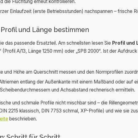
d die Fluchtung erneut kontrollieren.
zer Einlaufzeit (erste Betriebsstunden) nachspannen – frische R
 Profil und Länge bestimmen
e das passende Ersatzteil. Am schnellsten lesen Sie
Profil und
(Profil A/13, Länge 1250 mm) oder „SPB 2000“. Ist der Aufdruck un
 und Höhe am Querschnitt messen und den Normprofilen zuordnen
ltriemen entlang der Außenkante mit einem Maßband oder auf 
s Scheibendurchmessern und Achsabstand rechnerisch ermitteln.
sische und schmale Profile nicht mischbar sind – die Rillengeom
DIN 2215 klassisch, DIN 7753 schmal, XP-Profile) und wie sie zu
eite
beschrieben.
 Schritt für Schritt