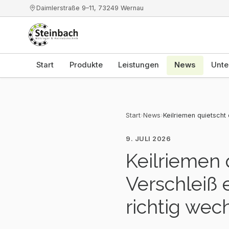
Daimlerstraße 9–11
,
73249
Wernau
Start
Produkte
Leistungen
News
Unte
Start
›
News
›
Keilriemen quietscht
9. JULI 2026
Keilriemen 
Verschleiß
richtig wec