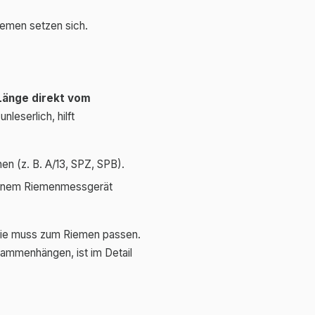
iemen setzen sich.
 Länge direkt vom
leserlich, hilft
 (z. B. A/13, SPZ, SPB).
einem Riemenmessgerät
etrie muss zum Riemen passen.
sammenhängen, ist im Detail