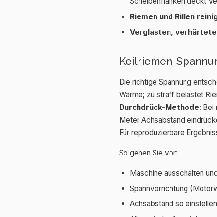
Scheibenflanken deckt Ver
Riemen und Rillen reini
Verglasten, verhärtet
Keilriemen-Spannun
Die richtige Spannung entsch
Wärme; zu straff belastet Rie
Durchdrück-Methode
: Bei
Meter Achsabstand eindrücken
Für reproduzierbare Ergebni
So gehen Sie vor:
Maschine ausschalten und
Spannvorrichtung (Motorw
Achsabstand so einstelle