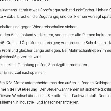
ilriemens ist mit etwas Sorgfalt gut selbst durchführbar. Hebeln 
e – dabei brechen die Zugstränge, und der Riemen versagt später
chalten und gegen Wiedereinschalten sichern.
nd den Achsabstand verkleinern, sodass der alte Riemen locke
eiß, Grat und Öl prüfen und reinigen; verschlissene Scheiben mit 
 Profil und gleicher Länge auflegen. Bei Mehrfachantrieben imm
leichmäßig verteilt wird.
instellen, Fluchtung prüfen, Schutzgitter montieren.
er Einlaufzeit nachspannen.
 Am Kfz-Motor unterscheidet man den außen laufenden Keilripp
emen der Steuerung
. Der Steuer-Zahnriemen ist sicherheitskriti
esen Wechsel überlassen Sie bitte einer Fachwerkstatt. Der hie
eilriemen in Industrie- und Maschinenantrieben.