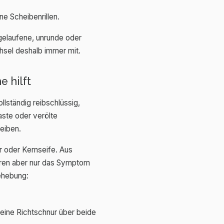
ne Scheibenrillen.
sgelaufene, unrunde oder
hsel deshalb immer mit.
 hilft
llständig reibschlüssig,
aste oder verölte
eiben.
r oder Kernseife. Aus
ieren aber nur das Symptom
behebung:
 eine Richtschnur über beide