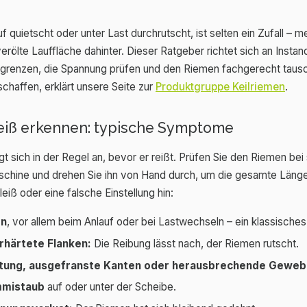
f quietscht oder unter Last durchrutscht, ist selten ein Zufall – m
rölte Lauffläche dahinter. Dieser Ratgeber richtet sich an Instan
ingrenzen, die Spannung prüfen und den Riemen fachgerecht taus
haffen, erklärt unsere Seite zur
Produktgruppe Keilriemen
.
eiß erkennen: typische Symptome
gt sich in der Regel an, bevor er reißt. Prüfen Sie den Riemen bei 
schine und drehen Sie ihn von Hand durch, um die gesamte Länge
iß oder eine falsche Einstellung hin:
en
, vor allem beim Anlauf oder bei Lastwechseln – ein klassisches
rhärtete Flanken:
Die Reibung lässt nach, der Riemen rutscht.
chtung, ausgefranste Kanten oder herausbrechende Geweb
mmistaub
auf oder unter der Scheibe.